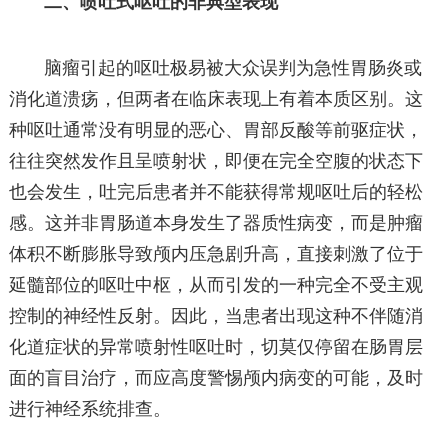
二、喷吐式呕吐的非典型表现
脑瘤引起的呕吐极易被大众误判为急性胃肠炎或
消化道溃疡，但两者在临床表现上有着本质区别。这
种呕吐通常没有明显的恶心、胃部反酸等前驱症状，
往往突然发作且呈喷射状，即便在完全空腹的状态下
也会发生，吐完后患者并不能获得常规呕吐后的轻松
感。这并非胃肠道本身发生了器质性病变，而是肿瘤
体积不断膨胀导致颅内压急剧升高，直接刺激了位于
延髓部位的呕吐中枢，从而引发的一种完全不受主观
控制的神经性反射。因此，当患者出现这种不伴随消
化道症状的异常喷射性呕吐时，切莫仅停留在肠胃层
面的盲目治疗，而应高度警惕颅内病变的可能，及时
进行神经系统排查。