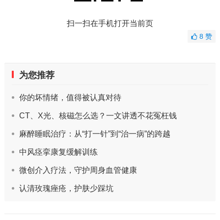
扫一扫在手机打开当前页
8
赞
为您推荐
你的坏情绪，值得被认真对待
CT、X光、核磁怎么选？一文讲透不花冤枉钱
麻醉睡眠治疗：从“打一针”到“治一病”的跨越
中风痉挛康复缓解训练
微创介入疗法，守护周身血管健康
认清玫瑰痤疮，护肤少踩坑