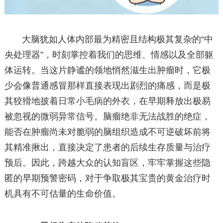
大脑犹如人体内部最为精密且结构极其复杂的“中
央处理器”，时刻掌控着我们的思维、情感以及全部躯
体运转。当这片静谧的领地悄然滋生出肿瘤时，它极
少会像普通感冒那样直接表现出剧烈的痛感，而是极
其狡猾地披着日常小毛病的外衣，在早期释放出极易
被忽视的微弱异常信号。脑瘤绝非无法战胜的绝症，
能否在肿瘤尚未对脆弱的脑组织造成不可逆破坏前将
其精准揪出，直接决定了患者的后续生存质量与治疗
预后。因此，跨越大众的认知盲区，牢牢掌握这些隐
匿的早期预警密码，对于争取极其宝贵的黄金治疗时
机具有不可估量的生命价值。