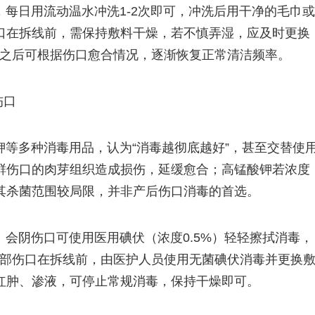
每日用流动温水冲洗1-2次即可，冲洗后用干净的毛巾或
口在拆线前，需保持敷料干燥，若不慎弄湿，应及时更换
，之后可根据伤口愈合情况，逐渐恢复正常清洁频率。
伤口
等多种消毒用品，认为“消毒越彻底越好”，甚至交替使
鲜伤口的肉芽组织造成损伤，延缓愈合；高锰酸钾若浓度
其杀菌范围较局限，并非产后伤口消毒的首选。
会阴伤口可使用医用碘伏（浓度0.5%）轻轻擦拭消毒，
腹部伤口在拆线前，由医护人员使用无菌碘伏消毒并更换
红肿、渗液，可停止常规消毒，保持干燥即可。