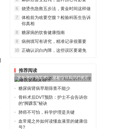
烧烫伤急救五步法，黄金时间这样做
6
体检前为啥要空腹？检验科医生告诉
7
你真相
糖尿病的饮食健康指南
8
病例填写有讲究，精准记录很重要
9
正确认识白内障，这些误区要避免
10
用
推荐阅读
宫外孕的“伪装术”：早期症状和月经推迟
如何区分？
糖尿病肾病早期筛查不能少
骨科术后DVT预防：护士不会告诉你
的“脚踝泵”秘诀
敷
肺癌不可怕，科学护理是关键
血常规之外如何读懂血液里的健康信
号?