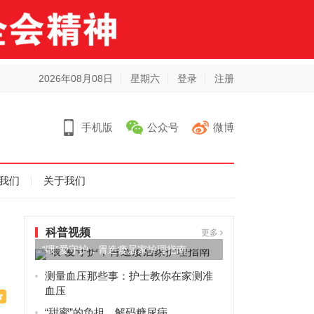
2026年08月08日
星期六
登录
注册
手机版
公众号
微博
我们
关于我们
科普视频
更多
“喂”爱守护，胃造瘘居家护理指南
测量血压那些事：护士教你在家测准
血压
“甜蜜”的负担，解码糖尿病