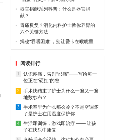
器官捐献系列科普：什么是器官捐
献？
胃痛反复？消化内科护士教你养胃的
六个关键方法
揭秘“吞咽困难”，别让爱卡在喉咙里
阅读排行
认识疼痛，告别“忍痛”——写给每一
1
位正在“硬扛”的您
手术快结束了护士为什么一遍又一遍
2
力
地数纱布？
手术室里为什么那么冷？不是空调坏
3
了是护士在用温度保护你
生活即训练，游戏即治疗 —— 让孩
4
子在快乐中康复
麻醉后会变迟钝，这种担心有必要
5