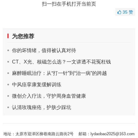
扫一扫在手机打开当前页
35
赞
为您推荐
你的坏情绪，值得被认真对待
CT、X光、核磁怎么选？一文讲透不花冤枉钱
麻醉睡眠治疗：从“打一针”到“治一病”的跨越
中风痉挛康复缓解训练
微创介入疗法，守护周身血管健康
认清玫瑰痤疮，护肤少踩坑
地址：太原市迎泽区柳巷南路云路街2号
邮箱：lydaobao2025@163.com