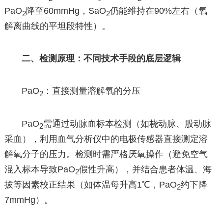
PaO
降至60mmHg，SaO
仍能维持在90%左右（氧
2
2
解离曲线的平坦段特性）。
二、检测原理：不同技术手段的底层逻辑
PaO
：直接测量溶解氧的分压
2
PaO
需通过动脉血标本检测（如桡动脉、股动脉
2
采血），利用血气分析仪中的电极传感器直接测定溶
解氧分子的压力。检测时需严格厌氧操作（避免空气
混入标本导致PaO
假性升高），并结合患者体温、海
2
拔等因素校正结果（如体温每升高1℃，PaO
约下降
2
7mmHg）。