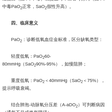
中毒PaO
正常，SaO
假性升高）。
2
2
四、临床意义
PaO
：诊断低氧血症金标准，区分缺氧类型：
2
轻度低氧：PaO
60-
2
80mmHg（SaO
90%-95%），如慢阻肺；
2
重度低氧：PaO
＜40mmHg（SaO
＜75%），
2
2
提示呼吸衰竭。
结合肺泡-动脉氧分压差（A-aDO
）可判断病因
2