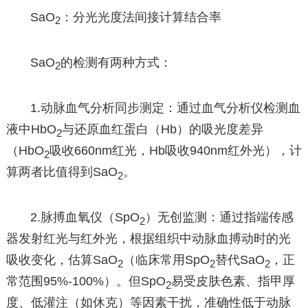
SaO
：分光光度法间接计算结合率
2
SaO
的检测有两种方式：
2
1.动脉血气分析同步测定：通过血气分析仪检测血
液中HbO
与还原血红蛋白（Hb）的吸光度差异
2
（HbO
吸收660nm红光，Hb吸收940nm红外光），计
2
算两者比值得到SaO
。
2
2.脉搏血氧仪（SpO
）无创监测：通过指端传感
2
器发射红光与红外光，根据组织中动脉血搏动时的光
吸收变化，估算SaO
（临床常用SpO
替代SaO
，正
2
2
2
常范围95%-100%）。但SpO
易受皮肤色素、指甲厚
2
度、低灌注（如休克）等因素干扰，准确性低于动脉