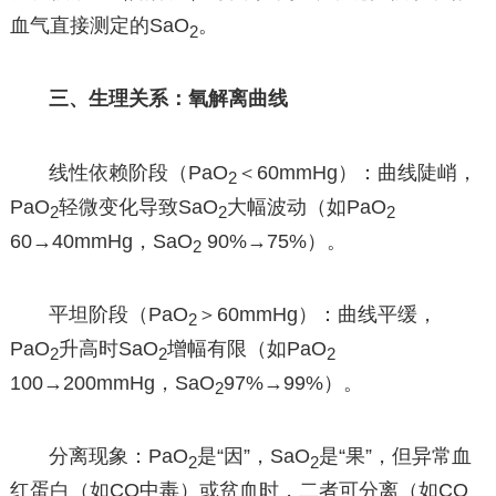
血气直接测定的SaO
。
2
三、生理关系：氧解离曲线
线性依赖阶段（PaO
＜60mmHg）：曲线陡峭，
2
PaO
轻微变化导致SaO
大幅波动（如PaO
2
2
2
60→40mmHg，SaO
90%→75%）。
2
平坦阶段（PaO
＞60mmHg）：曲线平缓，
2
PaO
升高时SaO
增幅有限（如PaO
2
2
2
100→200mmHg，SaO
97%→99%）。
2
分离现象：PaO
是“因”，SaO
是“果”，但异常血
2
2
红蛋白（如CO中毒）或贫血时，二者可分离（如CO