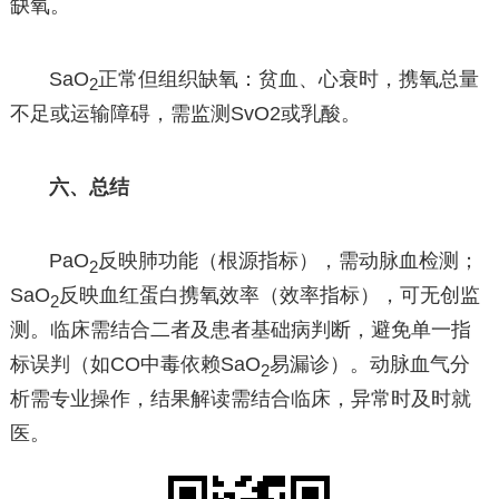
缺氧。
SaO
正常但组织缺氧：贫血、心衰时，携氧总量
2
不足或运输障碍，需监测SvO2或乳酸。
六、总结
PaO
反映肺功能（根源指标），需动脉血检测；
2
SaO
反映血红蛋白携氧效率（效率指标），可无创监
2
测。临床需结合二者及患者基础病判断，避免单一指
标误判（如CO中毒依赖SaO
易漏诊）。动脉血气分
2
析需专业操作，结果解读需结合临床，异常时及时就
医。