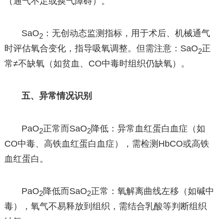
（通气不足或换气障碍）。
SaO
：无创动态监测指标，用于术后、机械通气
2
时评估氧合变化，指导吸氧调整。但需注意：SaO
正
2
常≠不缺氧（如贫血、CO中毒时组织仍缺氧）。
五、异常情况识别
PaO
正常而SaO
降低：异常血红蛋白血症（如
2
2
CO中毒、高铁血红蛋白血症），需检测HbCO或高铁
血红蛋白。
PaO
降低而SaO
正常：氧解离曲线左移（如碱中
2
2
毒），氧气不易释放到组织，需结合乳酸等判断组织