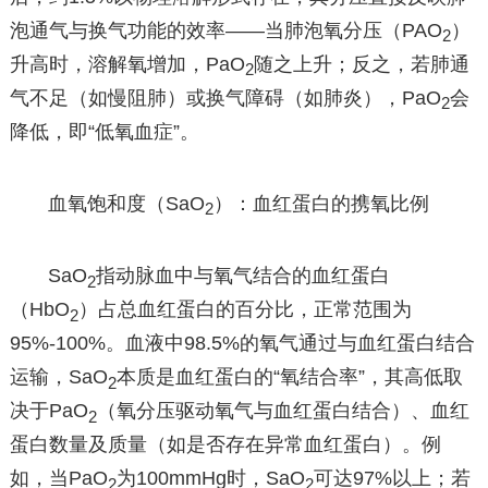
泡通气与换气功能的效率——当肺泡氧分压（PAO
）
2
升高时，溶解氧增加，PaO
随之上升；反之，若肺通
2
气不足（如慢阻肺）或换气障碍（如肺炎），PaO
会
2
降低，即“低氧血症”。
血氧饱和度（SaO
）：血红蛋白的携氧比例
2
SaO
指动脉血中与氧气结合的血红蛋白
2
（HbO
）占总血红蛋白的百分比，正常范围为
2
95%-100%。血液中98.5%的氧气通过与血红蛋白结合
运输，SaO
本质是血红蛋白的“氧结合率”，其高低取
2
决于PaO
（氧分压驱动氧气与血红蛋白结合）、血红
2
蛋白数量及质量（如是否存在异常血红蛋白）。例
如，当PaO
为100mmHg时，SaO
可达97%以上；若
2
2