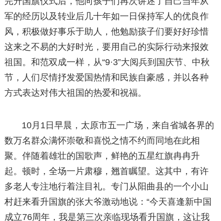
完升国旗仪式后，他向孩子们再次讲述了自己当年从
军的经历以及转业后几十年如一日保持军人的优良作
风，积极做好事乐于助人，他勉励孩子们要好好珍惜
这来之不易的大好时光，要用自己的实际行动来报效
祖国。和范双成一样，从“9·3”大阅兵到国庆节、中秋
节，人们尽情抒发爱国热情和民族自豪感，并以各种
方式表达对伟大祖国的热爱和祝福。
10月1日早晨，太原市五一广场，来自省城各界的
数万名群众满怀崇敬和喜悦之情不约而同地在此相
聚。伴随着雄壮的国歌声，鲜艳的五星红旗冉冉升
起。顿时，全场一片肃穆，翘首瞩望。这其中，有许
多老人专注地行着注目礼。专门从阳曲县的一个小山
村赶来看升国旗的张大爷激动地说：“今天喜逢新中国
成立76周年，我是第三次亲临现场看升国旗，这让我