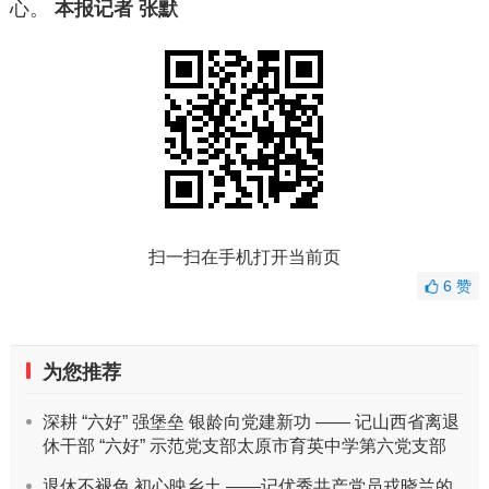
心。
本报记者 张默
扫一扫在手机打开当前页
6
赞
为您推荐
深耕 “六好” 强堡垒 银龄向党建新功 —— 记山西省离退
休干部 “六好” 示范党支部太原市育英中学第六党支部
退休不褪色 初心映乡土 ——记优秀共产党员戎晓兰的