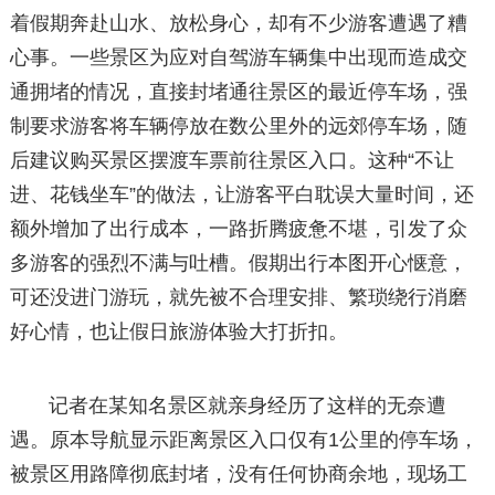
着假期奔赴山水、放松身心，却有不少游客遭遇了糟
心事。一些景区为应对自驾游车辆集中出现而造成交
通拥堵的情况，直接封堵通往景区的最近停车场，强
制要求游客将车辆停放在数公里外的远郊停车场，随
后建议购买景区摆渡车票前往景区入口。这种“不让
进、花钱坐车”的做法，让游客平白耽误大量时间，还
额外增加了出行成本，一路折腾疲惫不堪，引发了众
多游客的强烈不满与吐槽。假期出行本图开心惬意，
可还没进门游玩，就先被不合理安排、繁琐绕行消磨
好心情，也让假日旅游体验大打折扣。
记者在某知名景区就亲身经历了这样的无奈遭
遇。原本导航显示距离景区入口仅有1公里的停车场，
被景区用路障彻底封堵，没有任何协商余地，现场工