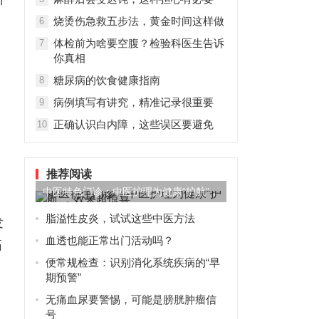
烧烫伤急救五步法，黄金时间这样做
6
体检前为啥要空腹？检验科医生告诉
7
你真相
糖尿病的饮食健康指南
8
病例填写有讲究，精准记录很重要
9
正确认识白内障，这些误区要避免
10
推荐阅读
中医特色门诊：中医护理为健康“护航”，
效果超惊喜
脂溢性皮炎，试试这些中医方法
发
血透也能正常出门活动吗？
拓
便常规检查：识别消化系统疾病的“早
期预警”
无痛血尿要警惕，可能是膀胱肿瘤信
号