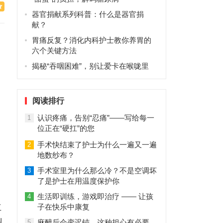
器官捐献系列科普：什么是器官捐
献？
胃痛反复？消化内科护士教你养胃的
六个关键方法
揭秘“吞咽困难”，别让爱卡在喉咙里
阅读排行
认识疼痛，告别“忍痛”——写给每一
1
位正在“硬扛”的您
手术快结束了护士为什么一遍又一遍
2
地数纱布？
手术室里为什么那么冷？不是空调坏
3
了是护士在用温度保护你
生活即训练，游戏即治疗 —— 让孩
4
立
子在快乐中康复
州
麻醉后会变迟钝，这种担心有必要
5