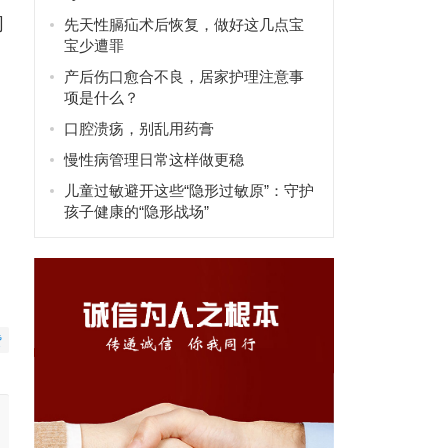
同
先天性膈疝术后恢复，做好这几点宝
宝少遭罪
产后伤口愈合不良，居家护理注意事
项是什么？
口腔溃疡，别乱用药膏
慢性病管理日常这样做更稳
儿童过敏避开这些“隐形过敏原”：守护
孩子健康的“隐形战场”
赞