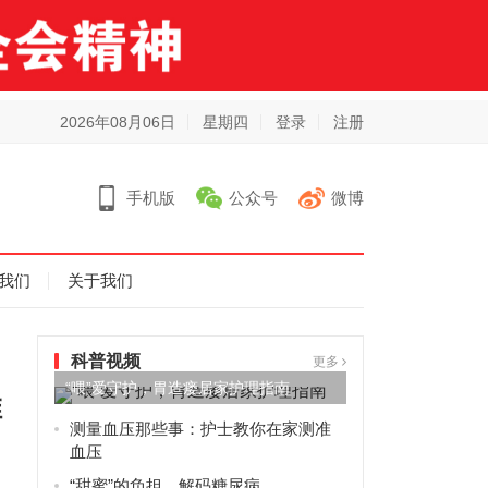
2026年08月06日
星期四
登录
注册
手机版
公众号
微博
我们
关于我们
科普视频
更多
“喂”爱守护，胃造瘘居家护理指南
推
测量血压那些事：护士教你在家测准
血压
“甜蜜”的负担，解码糖尿病