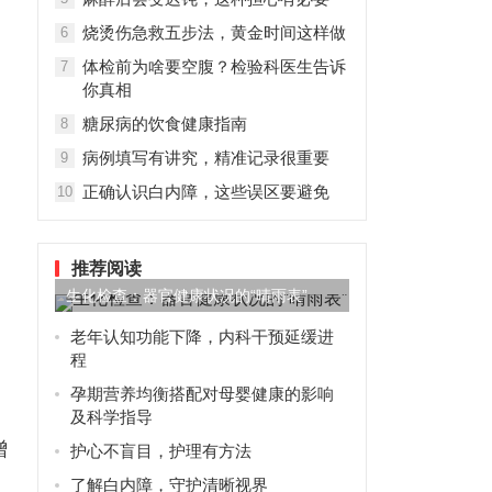
烧烫伤急救五步法，黄金时间这样做
6
体检前为啥要空腹？检验科医生告诉
7
你真相
糖尿病的饮食健康指南
8
病例填写有讲究，精准记录很重要
9
正确认识白内障，这些误区要避免
10
推荐阅读
生化检查：器官健康状况的“晴雨表”
老年认知功能下降，内科干预延缓进
程
孕期营养均衡搭配对母婴健康的影响
及科学指导
增
护心不盲目，护理有方法
了解白内障，守护清晰视界