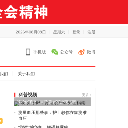
2026年08月08日
星期六
登录
注册
手机版
公众号
微博
我们
关于我们
科普视频
更多
“喂”爱守护，胃造瘘居家护理指南
测量血压那些事：护士教你在家测准
血压
“甜蜜”的负担，解码糖尿病