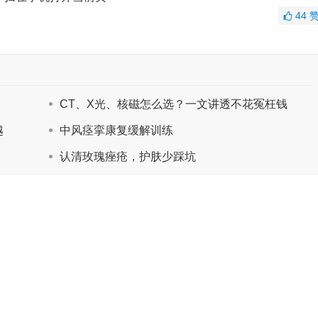
44
CT、X光、核磁怎么选？一文讲透不花冤枉钱
越
中风痉挛康复缓解训练
认清玫瑰痤疮，护肤少踩坑