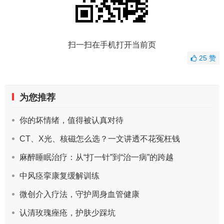
扫一扫在手机打开当前页
25
赞
为您推荐
你的坏情绪，值得被认真对待
CT、X光、核磁怎么选？一文讲透不花冤枉钱
麻醉睡眠治疗：从“打一针”到“治一病”的跨越
中风痉挛康复缓解训练
微创介入疗法，守护周身血管健康
认清玫瑰痤疮，护肤少踩坑