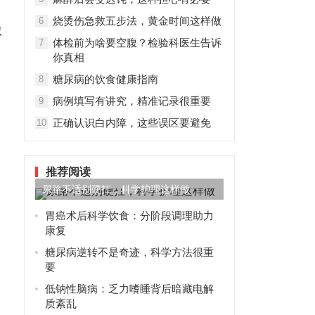
烧烫伤急救五步法，黄金时间这样做
6
激
体检前为啥要空腹？检验科医生告诉
7
你真相
糖尿病的饮食健康指南
8
病例填写有讲究，精准记录很重要
9
正确认识白内障，这些误区要避免
10
推荐阅读
尿路不适别硬扛，科学护理这样做
胃癌术后科学饮食：分阶段调理助力
康复
糖尿病逆转不是奇迹，科学方法很重
要
低钠性脑病：乏力嗜睡背后暗藏电解
质紊乱