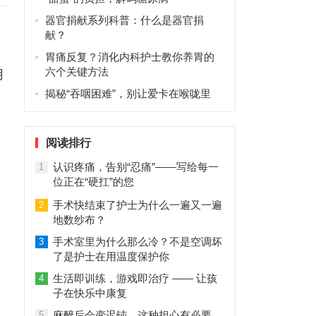
器官捐献系列科普：什么是器官捐
献？
胃痛反复？消化内科护士教你养胃的
六个关键方法
用
揭秘“吞咽困难”，别让爱卡在喉咙里
阅读排行
认识疼痛，告别“忍痛”——写给每一
1
位正在“硬扛”的您
手术快结束了护士为什么一遍又一遍
2
地数纱布？
手术室里为什么那么冷？不是空调坏
3
了是护士在用温度保护你
生活即训练，游戏即治疗 —— 让孩
4
子在快乐中康复
麻醉后会变迟钝，这种担心有必要
5