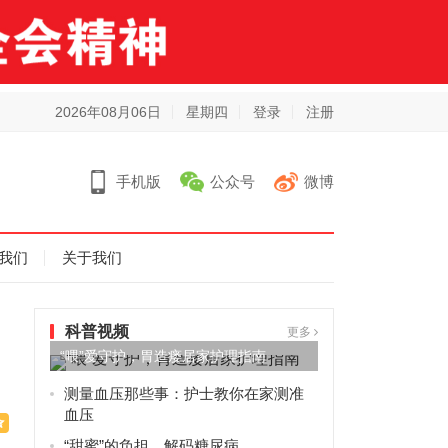
2026年08月06日
星期四
登录
注册
手机版
公众号
微博
我们
关于我们
科普视频
更多
“喂”爱守护，胃造瘘居家护理指南
测量血压那些事：护士教你在家测准
血压
“甜蜜”的负担，解码糖尿病