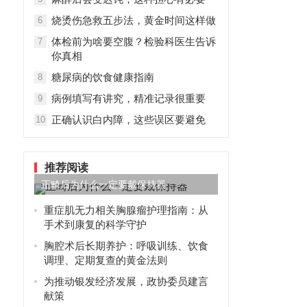
烧烫伤急救五步法，黄金时间这样做
6
体检前为啥要空腹？检验科医生告诉
7
你真相
糖尿病的饮食健康指南
8
病例填写有讲究，精准记录很重要
9
正确认识白内障，这些误区要避免
10
推荐阅读
正畸后为什么一定要戴保持器
重症肌无力相关胸腺瘤护理指南：从
手术到康复的科学守护
胸腔术后长期养护：呼吸训练、饮食
调理、定期复查的黄金法则
为推动银发经济发展，政协委员建言
献策