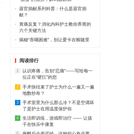
器官捐献系列科普：什么是器官捐
献？
胃痛反复？消化内科护士教你养胃的
六个关键方法
揭秘“吞咽困难”，别让爱卡在喉咙里
阅读排行
认识疼痛，告别“忍痛”——写给每一
1
位正在“硬扛”的您
手术快结束了护士为什么一遍又一遍
2
地数纱布？
手术室里为什么那么冷？不是空调坏
3
了是护士在用温度保护你
生活即训练，游戏即治疗 —— 让孩
4
子在快乐中康复
麻醉后会变迟钝，这种担心有必要
5