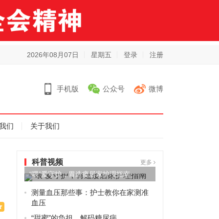
2026年08月07日
星期五
登录
注册
手机版
公众号
微博
我们
关于我们
科普视频
更多
“喂”爱守护，胃造瘘居家护理指南
测量血压那些事：护士教你在家测准
血压
“甜蜜”的负担，解码糖尿病