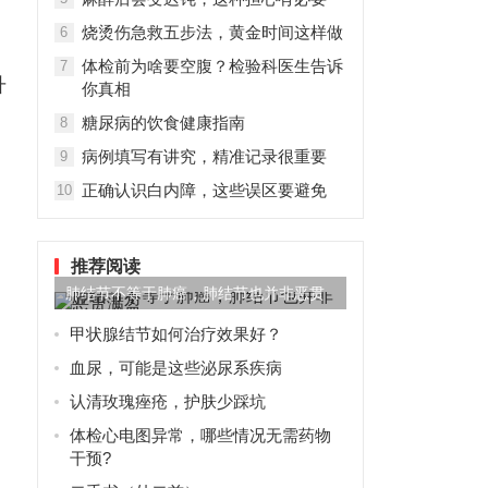
烧烫伤急救五步法，黄金时间这样做
6
体检前为啥要空腹？检验科医生告诉
7
升
你真相
糖尿病的饮食健康指南
8
病例填写有讲究，精准记录很重要
9
正确认识白内障，这些误区要避免
10
推荐阅读
肺结节不等于肺癌，肺结节也并非恶贯
满盈
甲状腺结节如何治疗效果好？
血尿，可能是这些泌尿系疾病
认清玫瑰痤疮，护肤少踩坑
体检心电图异常，哪些情况无需药物
干预?