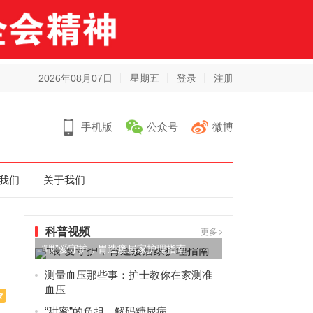
2026年08月07日
星期五
登录
注册
手机版
公众号
微博
我们
关于我们
科普视频
更多
“喂”爱守护，胃造瘘居家护理指南
测量血压那些事：护士教你在家测准
血压
“甜蜜”的负担，解码糖尿病