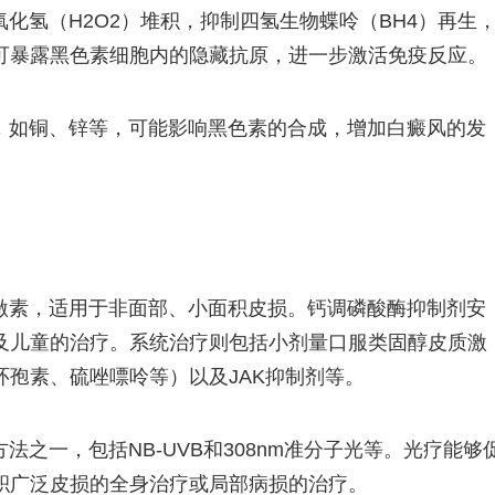
化氢（H2O2）堆积，抑制四氢生物蝶呤（BH4）再生
可暴露黑色素细胞内的隐藏抗原，进一步激活免疫反应。
，如铜、锌等，可能影响黑色素的合成，增加白癜风的发
激素，适用于非面部、小面积皮损。钙调磷酸酶抑制剂安
及儿童的治疗。系统治疗则包括小剂量口服类固醇皮质激
孢素、硫唑嘌呤等）以及JAK抑制剂等。
之一，包括NB-UVB和308nm准分子光等。光疗能够
积广泛皮损的全身治疗或局部病损的治疗。