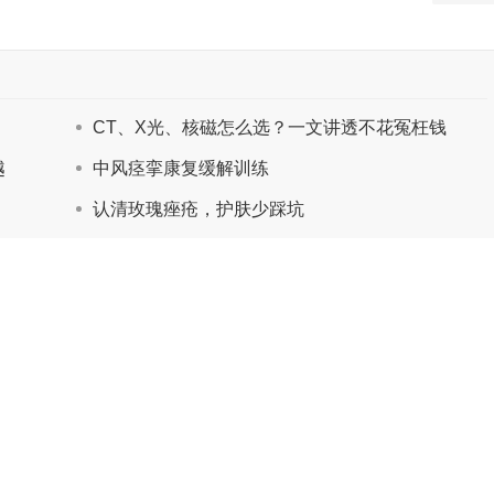
CT、X光、核磁怎么选？一文讲透不花冤枉钱
越
中风痉挛康复缓解训练
认清玫瑰痤疮，护肤少踩坑