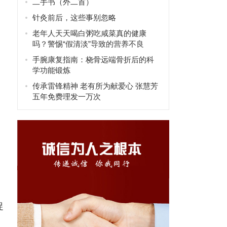
二手书（外二首）
，
针灸前后，这些事别忽略
老年人天天喝白粥吃咸菜真的健康
吗？警惕“假清淡”导致的营养不良
手腕康复指南：桡骨远端骨折后的科
学功能锻炼
传承雷锋精神 老有所为献爱心 张慧芳
五年免费理发一万次
促