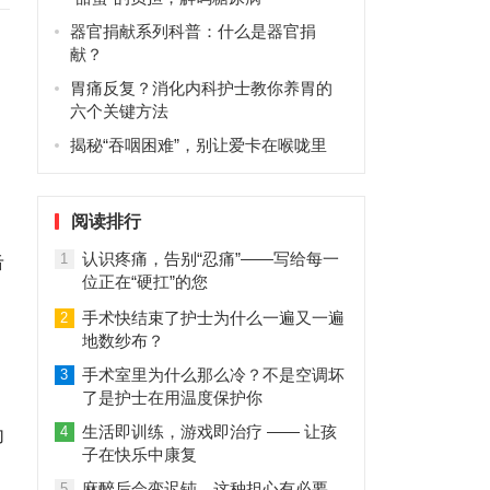
器官捐献系列科普：什么是器官捐
献？
胃痛反复？消化内科护士教你养胃的
六个关键方法
揭秘“吞咽困难”，别让爱卡在喉咙里
阅读排行
认识疼痛，告别“忍痛”——写给每一
击
1
位正在“硬扛”的您
手术快结束了护士为什么一遍又一遍
2
地数纱布？
手术室里为什么那么冷？不是空调坏
3
了是护士在用温度保护你
生活即训练，游戏即治疗 —— 让孩
4
功
子在快乐中康复
麻醉后会变迟钝，这种担心有必要
5