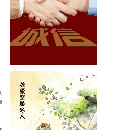
，
以
量