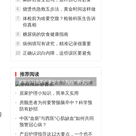
烧烫伤急救五步法，黄金时间这样做
6
体检前为啥要空腹？检验科医生告诉
7
你真相
糖尿病的饮食健康指南
8
病例填写有讲究，精准记录很重要
9
正确认识白内障，这些误区要避免
10
推荐阅读
崴脚后到底要不要拍片？教你判断是扭
伤还是骨折
居家护理小知识，简单又实用
房颤患者为何要警惕脑卒中？科学预
防有妙招
异
中医“血瘀”与西医“心肌缺血”如何共同
预警冠心病？
产后护理指导这12大要点，一个也不