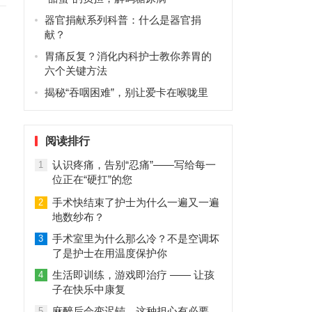
器官捐献系列科普：什么是器官捐
献？
胃痛反复？消化内科护士教你养胃的
六个关键方法
揭秘“吞咽困难”，别让爱卡在喉咙里
阅读排行
认识疼痛，告别“忍痛”——写给每一
1
位正在“硬扛”的您
手术快结束了护士为什么一遍又一遍
2
地数纱布？
手术室里为什么那么冷？不是空调坏
3
了是护士在用温度保护你
生活即训练，游戏即治疗 —— 让孩
4
子在快乐中康复
麻醉后会变迟钝，这种担心有必要
5