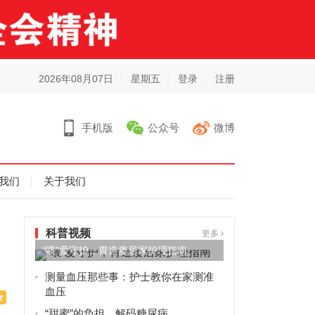
2026年08月07日
星期五
登录
注册
手机版
公众号
微博
我们
关于我们
科普视频
更多
“喂”爱守护，胃造瘘居家护理指南
测量血压那些事：护士教你在家测准
血压
“甜蜜”的负担，解码糖尿病