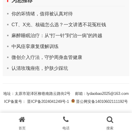
为您推荐
你的坏情绪，值得被认真对待
CT、X光、核磁怎么选？一文讲透不花冤枉钱
麻醉睡眠治疗：从“打一针”到“治一病”的跨越
中风痉挛康复缓解训练
微创介入疗法，守护周身血管健康
认清玫瑰痤疮，护肤少踩坑
地址：太原市迎泽区柳巷南路云路街2号
邮箱：lydaobao2025@163.com
ICP备案号： 晋ICP备2024041249号-1
晋公网安备14010602111192号
首页
电话
搜索