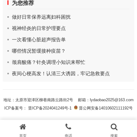
为您推荐
做好日常保养远离妇科困扰
视神经炎的日常护理要点
一次看懂心脏超声报告单
哪些情况暂缓接种疫苗？
颈肩酸痛？针灸调理小知识来帮忙
夜间心梗高发！认清三大诱因，牢记急救要点
地址：太原市迎泽区柳巷南路云路街2号
邮箱：lydaobao2025@163.com
ICP备案号： 晋ICP备2024041249号-1
晋公网安备14010602111192号
首页
电话
搜索