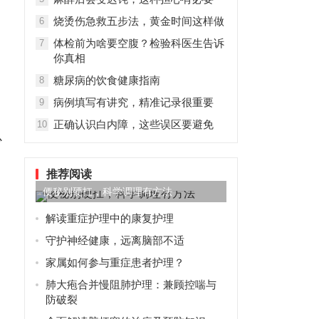
烧烫伤急救五步法，黄金时间这样做
6
体检前为啥要空腹？检验科医生告诉
7
你真相
糖尿病的饮食健康指南
8
病例填写有讲究，精准记录很重要
9
正确认识白内障，这些误区要避免
10
少
推荐阅读
便秘别硬扛，科学调理有方法
解读重症护理中的康复护理
守护神经健康，远离脑部不适
家属如何参与重症患者护理？
肺大疱合并慢阻肺护理：兼顾控喘与
防破裂