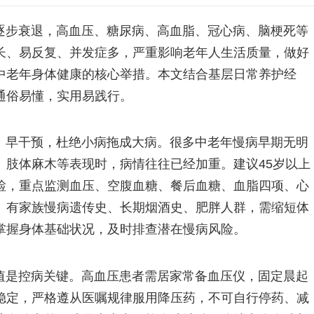
逐步衰退，高血压、糖尿病、高血脂、冠心病、脑梗死等
长、易反复、并发症多，严重影响老年人生活质量，做好
中老年身体健康的核心举措。本文结合基层日常养护经
通俗易懂，实用易践行。
、早干预，杜绝小病拖成大病。很多中老年慢病早期无明
、肢体麻木等表现时，病情往往已经加重。建议45岁以上
检，重点监测血压、空腹血糖、餐后血糖、血脂四项、心
。有家族慢病遗传史、长期烟酒史、肥胖人群，需缩短体
掌握身体基础状况，及时排查潜在慢病风险。
值是控病关键。高血压患者需居家常备血压仪，固定晨起
稳定，严格遵从医嘱规律服用降压药，不可自行停药、减