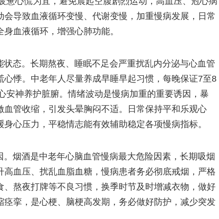
无疲惫心慌为宜，避免晨起空腹剧烈运动，高血压、冠心病
动会导致血液循环变慢、代谢变慢，加重慢病发展，日常
全身血液循环，增强心肺功能。
能状态。长期熬夜、睡眠不足会严重扰乱内分泌与心血管
慌心悸。中老年人尽量养成早睡早起习惯，每晚保证7至8
养心安神养护脏腑。情绪波动是慢病加重的重要诱因，暴
激血管收缩，引发头晕胸闷不适。日常保持平和乐观心
缓身心压力，平稳情志能有效辅助稳定各项慢病指标。
因。烟酒是中老年心脑血管慢病最大危险因素，长期吸烟
升高血压、扰乱血脂血糖，慢病患者务必彻底戒烟，严格
食、熬夜打牌等不良习惯，换季时节及时增减衣物，做好
缩痉挛，是心梗、脑梗高发期，务必做好防护，减少突发