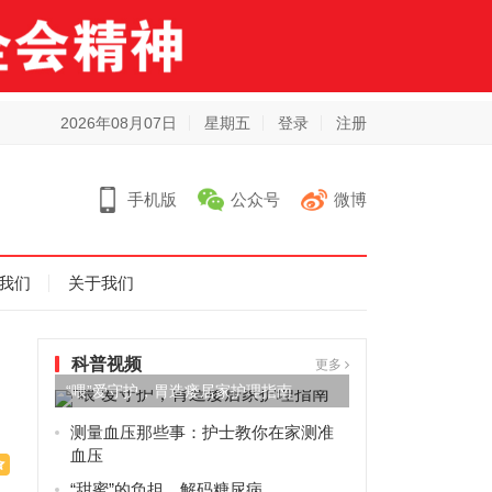
2026年08月07日
星期五
登录
注册
手机版
公众号
微博
我们
关于我们
科普视频
更多
“喂”爱守护，胃造瘘居家护理指南
测量血压那些事：护士教你在家测准
血压
“甜蜜”的负担，解码糖尿病