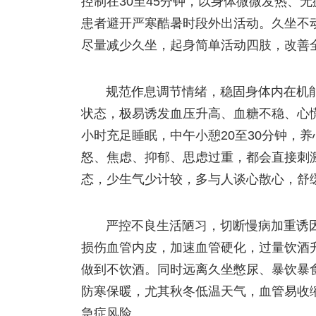
控制在30至45分钟，以身体微微发热、
患者避开严寒酷暑时段外出活动。久坐不
尽量减少久坐，起身简单活动四肢，改善
规范作息调节情绪，稳固身体内在机
状态，极易诱发血压升高、血糖不稳、心
小时充足睡眠，中午小憩20至30分钟，
怒、焦虑、抑郁、思虑过重，都会直接刺
态，少生气少计较，多与人谈心散心，舒
严控不良生活陋习，切断慢病加重诱
损伤血管内皮，加速血管硬化，过量饮酒
做到不饮酒。同时远离久坐憋尿、暴饮暴
防寒保暖，尤其秋冬低温天气，血管易收
急症风险。