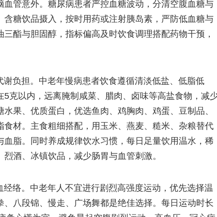
脑血管意外。糖尿病患者严控血糖波动，分清空腹血糖与
、含糖饮品摄入，按时用药或注射胰岛素，严防低血糖与
油三酯与胆固醇，指标偏高及时饮食调理搭配药物干预，
代谢负担。中老年慢病患者饮食遵循清淡低盐、低脂低
在5克以内，远离腌制咸菜、腊肉、卤味等高盐食物，减
糖水果、优质蛋白，优选鱼肉、鸡胸肉、鸡蛋、豆制品、
脂食材。主食粗细搭配，用玉米、燕麦、糙米、杂粮替代
与血脂。同时养成规律饮水习惯，每日足量饮用温水，稀
、烈酒、冰镇饮品，减少肠胃与血管刺激。
血经络。中老年人不宜进行剧烈高强度运动，优先选择温
拳、八段锦、慢走、广场舞都是绝佳选择。每日运动时长