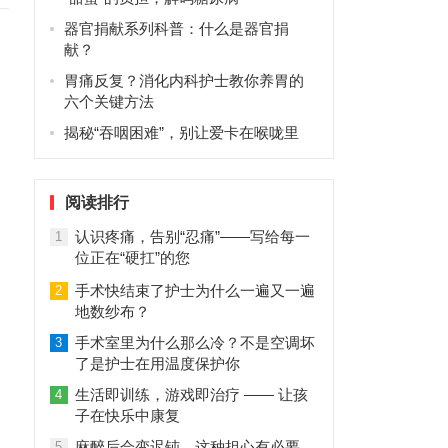
器官捐献系列科普：什么是器官捐
献？
胃痛反复？消化内科护士教你养胃的
六个关键方法
揭秘“吞咽困难”，别让爱卡在喉咙里
阅读排行
认识疼痛，告别“忍痛”——写给每一
1
位正在“硬扛”的您
手术快结束了护士为什么一遍又一遍
2
地数纱布？
手术室里为什么那么冷？不是空调坏
3
了是护士在用温度保护你
生活即训练，游戏即治疗 —— 让孩
4
子在快乐中康复
麻醉后会变迟钝，这种担心有必要
5