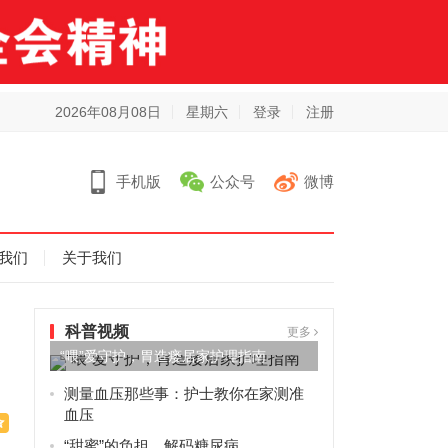
2026年08月08日
星期六
登录
注册
手机版
公众号
微博
我们
关于我们
科普视频
更多
“喂”爱守护，胃造瘘居家护理指南
测量血压那些事：护士教你在家测准
血压
“甜蜜”的负担，解码糖尿病