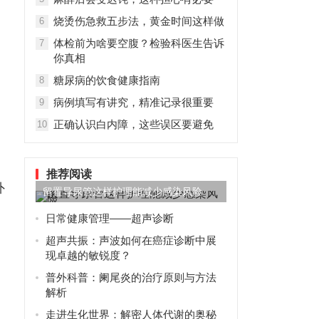
烧烫伤急救五步法，黄金时间这样做
6
体检前为啥要空腹？检验科医生告诉
7
你真相
糖尿病的饮食健康指南
8
病例填写有讲究，精准记录很重要
9
正确认识白内障，这些误区要避免
10
推荐阅读
外
留置导尿管这样护理能减少感染风险
日常健康管理——超声诊断
超声共振：声波如何在癌症诊断中展
现卓越的敏锐度？
普外科普：阑尾炎的治疗原则与方法
解析
走进生化世界：解密人体代谢的奥秘