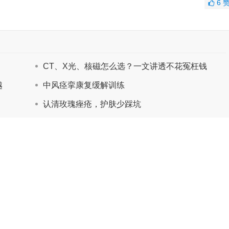
6
CT、X光、核磁怎么选？一文讲透不花冤枉钱
越
中风痉挛康复缓解训练
认清玫瑰痤疮，护肤少踩坑