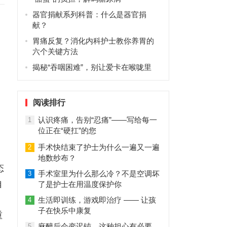
器官捐献系列科普：什么是器官捐
献？
胃痛反复？消化内科护士教你养胃的
六个关键方法
揭秘“吞咽困难”，别让爱卡在喉咙里
阅读排行
认识疼痛，告别“忍痛”——写给每一
1
位正在“硬扛”的您
手术快结束了护士为什么一遍又一遍
2
地数纱布？
态
手术室里为什么那么冷？不是空调坏
3
自
了是护士在用温度保护你
生活即训练，游戏即治疗 —— 让孩
4
子在快乐中康复
重
麻醉后会变迟钝，这种担心有必要
5