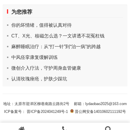
为您推荐
你的坏情绪，值得被认真对待
CT、X光、核磁怎么选？一文讲透不花冤枉钱
麻醉睡眠治疗：从“打一针”到“治一病”的跨越
中风痉挛康复缓解训练
微创介入疗法，守护周身血管健康
认清玫瑰痤疮，护肤少踩坑
地址：太原市迎泽区柳巷南路云路街2号
邮箱：lydaobao2025@163.com
ICP备案号： 晋ICP备2024041249号-1
晋公网安备14010602111192号