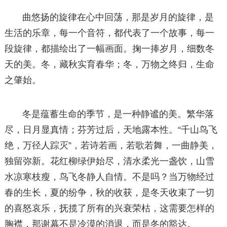
曲悠扬的旋律在心中回荡，那是岁月的旋律，是
生活的乐章，每一个音符，都代表了一个故事，每一
段旋律，都描绘出了一幅画面。掬一捧岁月，细数冬
天的美。冬，藏秋实育春华；冬，万物之终归，生命
之肇始。
冬是蕴蓄生命的季节，是一种静谧的美。繁华落
尽，日月显真情；芬芳过后，天地露本性。“千山鸟飞
绝，万径人踪灭”，若诗若画，若歌若舞，一曲静美，
独留弥新。花红柳绿伊始尽，清水柔光一盏饮，山雪
水凉寒枝瘦，鸟飞冬静人自情。不是吗？当万物经过
春的生长，夏的纷争，秋的收获，是冬天收束了一切
的喜怒哀乐，抚揽了所有的兴衰荣枯，这需要怎样的
胸襟，那谢幕不是冷漠的消退，而是冬的豁达。