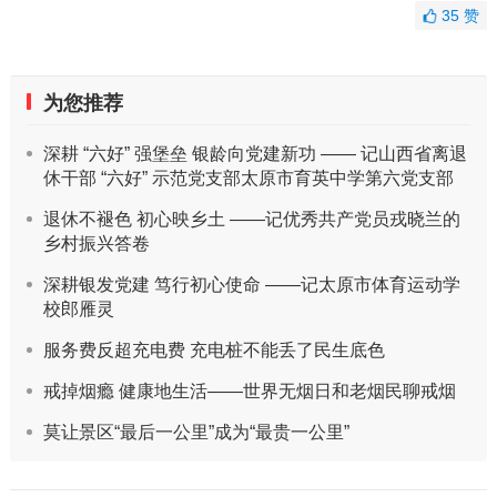
35
赞
为您推荐
深耕 “六好” 强堡垒 银龄向党建新功 —— 记山西省离退
休干部 “六好” 示范党支部太原市育英中学第六党支部
退休不褪色 初心映乡土 ——记优秀共产党员戎晓兰的
乡村振兴答卷
深耕银发党建 笃行初心使命 ——记太原市体育运动学
校郎雁灵
服务费反超充电费 充电桩不能丢了民生底色
戒掉烟瘾 健康地生活——世界无烟日和老烟民聊戒烟
莫让景区“最后一公里”成为“最贵一公里”