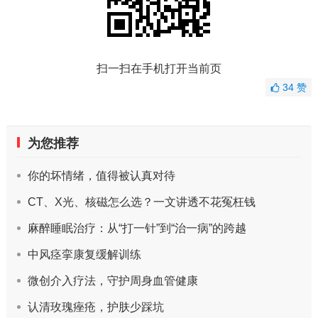
扫一扫在手机打开当前页
34
赞
为您推荐
你的坏情绪，值得被认真对待
CT、X光、核磁怎么选？一文讲透不花冤枉钱
麻醉睡眠治疗：从“打一针”到“治一病”的跨越
中风痉挛康复缓解训练
微创介入疗法，守护周身血管健康
认清玫瑰痤疮，护肤少踩坑