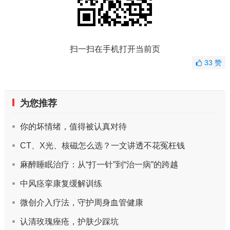
扫一扫在手机打开当前页
33
赞
为您推荐
你的坏情绪，值得被认真对待
CT、X光、核磁怎么选？一文讲透不花冤枉钱
麻醉睡眠治疗：从“打一针”到“治一病”的跨越
中风痉挛康复缓解训练
微创介入疗法，守护周身血管健康
认清玫瑰痤疮，护肤少踩坑