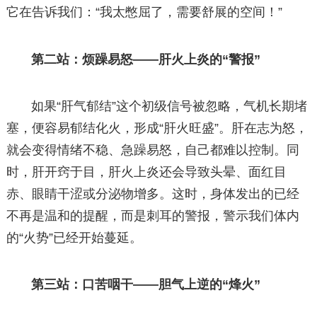
它在告诉我们：“我太憋屈了，需要舒展的空间！”
第二站：烦躁易怒——肝火上炎的“警报”
如果“肝气郁结”这个初级信号被忽略，气机长期堵
塞，便容易郁结化火，形成“肝火旺盛”。肝在志为怒，
就会变得情绪不稳、急躁易怒，自己都难以控制。同
时，肝开窍于目，肝火上炎还会导致头晕、面红目
赤、眼睛干涩或分泌物增多。这时，身体发出的已经
不再是温和的提醒，而是刺耳的警报，警示我们体内
的“火势”已经开始蔓延。
第三站：口苦咽干——胆气上逆的“烽火”