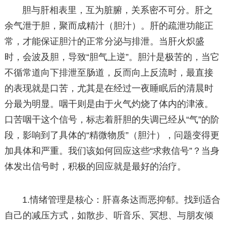
胆与肝相表里，互为脏腑，关系密不可分。肝之
余气泄于胆，聚而成精汁（胆汁）。肝的疏泄功能正
常，才能保证胆汁的正常分泌与排泄。当肝火炽盛
时，会波及胆，导致“胆气上逆”。胆汁是极苦的，当它
不循常道向下排泄至肠道，反而向上反流时，最直接
的表现就是口苦，尤其是在经过一夜睡眠后的清晨时
分最为明显。咽干则是由于火气灼烧了体内的津液。
口苦咽干这个信号，标志着肝胆的失调已经从“气”的阶
段，影响到了具体的“精微物质”（胆汁），问题变得更
加具体和严重。我们该如何回应这些“求救信号”？当身
体发出信号时，积极的回应就是最好的治疗。
1.情绪管理是核心：肝喜条达而恶抑郁。找到适合
自己的减压方式，如散步、听音乐、冥想、与朋友倾