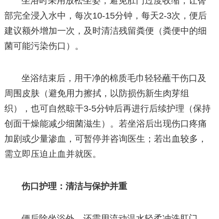
坐浴时采用放松坐姿，避免肛门过度收缩，让臀
部完全浸入水中，每次10-15分钟，每天2-3次，便后
建议额外增加一次，及时清洁残留粪便（粪便中的细
菌可能污染伤口）。
坐浴结束后，用干净的棉质毛巾轻轻蘸干伤口及
周围皮肤（避免用力擦拭，以防损伤新生肉芽组
织），也可自然晾干3-5分钟后再进行后续护理（保持
创面干燥能减少细菌滋生）。若坐浴后出现伤口疼痛
加剧或少量渗血，可暂停并咨询医生；若出血较多，
需立即压迫止血并就医。
伤口护理：清洁与保护并重
便后除坐浴外，还需用流动温水轻柔冲洗肛门