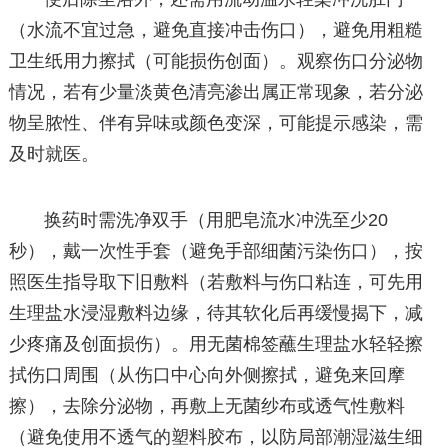
（水流不宜过急，避免直接冲击伤口），避免用粗糙
卫生纸用力擦拭（可能损伤创面）。观察伤口分泌物
情况，若有少量淡黄色清亮渗出属正常现象，若分泌
物呈脓性、伴有异味或颜色变深，可能提示感染，需
及时就医。
换药时需洗净双手（用肥皂流水冲洗至少20
秒），戴一次性手套（避免手部细菌污染伤口），按
照医生指导取下旧敷料（若敷料与伤口粘连，可先用
生理盐水浸湿敷料边缘，待其软化后再缓慢揭下，减
少疼痛及创面损伤）。用无菌棉签蘸生理盐水轻轻擦
拭伤口周围（从伤口中心向外侧擦拭，避免来回摩
擦），去除分泌物，再敷上无菌纱布或透气性敷料
（避免使用不透气的塑料胶布，以防局部潮湿滋生细