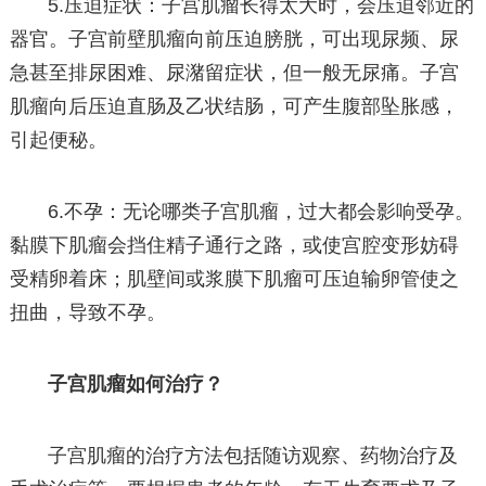
5.压迫症状：子宫肌瘤长得太大时，会压迫邻近的
器官。子宫前壁肌瘤向前压迫膀胱，可出现尿频、尿
急甚至排尿困难、尿潴留症状，但一般无尿痛。子宫
肌瘤向后压迫直肠及乙状结肠，可产生腹部坠胀感，
引起便秘。
6.不孕：无论哪类子宫肌瘤，过大都会影响受孕。
黏膜下肌瘤会挡住精子通行之路，或使宫腔变形妨碍
受精卵着床；肌壁间或浆膜下肌瘤可压迫输卵管使之
扭曲，导致不孕。
子宫肌瘤如何治疗？
子宫肌瘤的治疗方法包括随访观察、药物治疗及