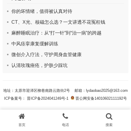
你的坏情绪，值得被认真对待
CT、X光、核磁怎么选？一文讲透不花冤枉钱
麻醉睡眠治疗：从“打一针”到“治一病”的跨越
中风痉挛康复缓解训练
微创介入疗法，守护周身血管健康
认清玫瑰痤疮，护肤少踩坑
地址：太原市迎泽区柳巷南路云路街2号
邮箱：lydaobao2025@163.com
ICP备案号： 晋ICP备2024041249号-1
晋公网安备14010602111192号
首页
电话
搜索