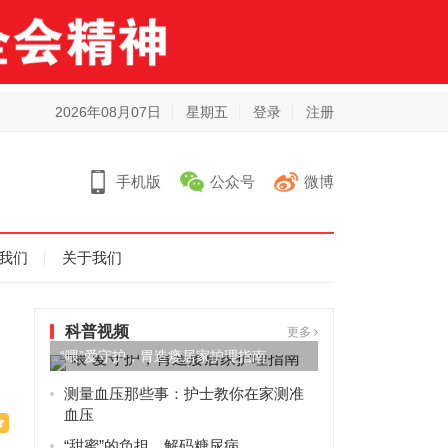
2026年08月07日
星期五
登录
注册
手机版
公众号
微博
我们
关于我们
科普视频
更多
“喂”爱守护，胃造瘘居家护理指南
测量血压那些事：护士教你在家测准
血压
“甜蜜”的负担，解码糖尿病