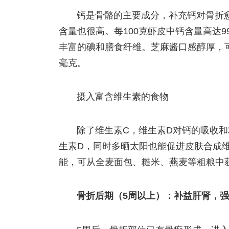
钙是骨骼的主要成分，补充钙对骨折
含量也很高。每100克虾皮中钙含量高达
丰富的碘和膳食纤维。芝麻酱口感醇厚，可涂
毫克。
摄入富含维生素的食物
除了维生素C，维生素D对钙的吸收
生素D，同时多晒太阳也能促进皮肤合成
能，可从全麦面包、糙米、燕麦等粗粮中
骨折后期（5周以上）：补益肝肾，