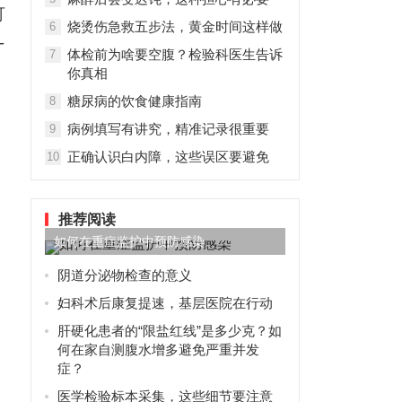
可
烧烫伤急救五步法，黄金时间这样做
6
-
体检前为啥要空腹？检验科医生告诉
7
你真相
糖尿病的饮食健康指南
8
病例填写有讲究，精准记录很重要
9
正确认识白内障，这些误区要避免
10
推荐阅读
如何在重症监护中预防感染
阴道分泌物检查的意义
妇科术后康复提速，基层医院在行动
肝硬化患者的“限盐红线”是多少克？如
何在家自测腹水增多避免严重并发
症？
医学检验标本采集，这些细节要注意