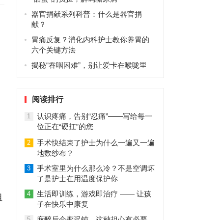
器官捐献系列科普：什么是器官捐
献？
胃痛反复？消化内科护士教你养胃的
六个关键方法
揭秘“吞咽困难”，别让爱卡在喉咙里
阅读排行
认识疼痛，告别“忍痛”——写给每一
1
位正在“硬扛”的您
手术快结束了护士为什么一遍又一遍
2
地数纱布？
手术室里为什么那么冷？不是空调坏
3
了是护士在用温度保护你
生活即训练，游戏即治疗 —— 让孩
4
组
子在快乐中康复
麻醉后会变迟钝，这种担心有必要
5