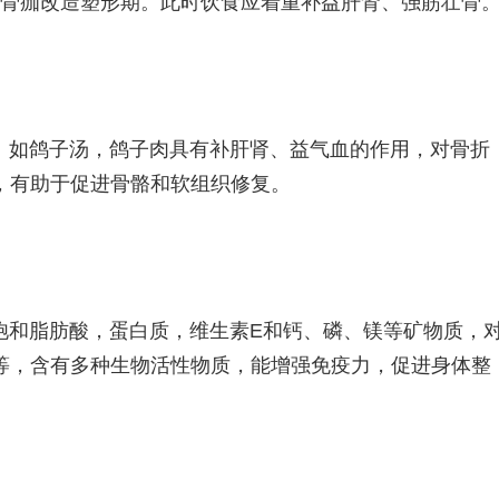
入骨痂改造塑形期。此时饮食应着重补益肝肾、强筋壮骨
。如鸽子汤，鸽子肉具有补肝肾、益气血的作用，对骨折
，有助于促进骨骼和软组织修复。
饱和脂肪酸，蛋白质，维生素E和钙、磷、镁等矿物质，
等，含有多种生物活性物质，能增强免疫力，促进身体整