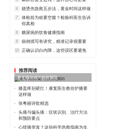
烧烫伤急救五步法，黄金时间这样做
6
体检前为啥要空腹？检验科医生告诉
7
你真相
糖尿病的饮食健康指南
8
病例填写有讲究，精准记录很重要
9
正确认识白内障，这些误区要避免
10
推荐阅读
更年期保健与疾病预防
膝盖疼别硬扛！康复医生教你护膝要
这样做
张粤丽诗歌精选
头痛与偏头痛：症状识别、治疗方法
和预防要点
心绞痛突发？这份科学急救指南为生