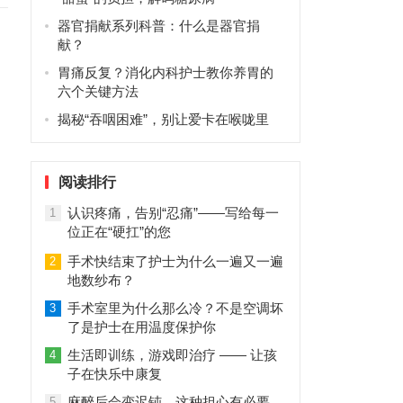
器官捐献系列科普：什么是器官捐
，
献？
胃痛反复？消化内科护士教你养胃的
六个关键方法
揭秘“吞咽困难”，别让爱卡在喉咙里
阅读排行
认识疼痛，告别“忍痛”——写给每一
1
位正在“硬扛”的您
手术快结束了护士为什么一遍又一遍
2
地数纱布？
手术室里为什么那么冷？不是空调坏
3
了是护士在用温度保护你
生活即训练，游戏即治疗 —— 让孩
4
子在快乐中康复
麻醉后会变迟钝，这种担心有必要
5