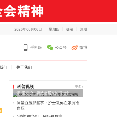
2026年08月06日
星期四
登录
注册
手机版
公众号
微博
我们
关于我们
科普视频
更多
“喂”爱守护，胃造瘘居家护理指南
测量血压那些事：护士教你在家测准
血压
“甜蜜”的负担，解码糖尿病