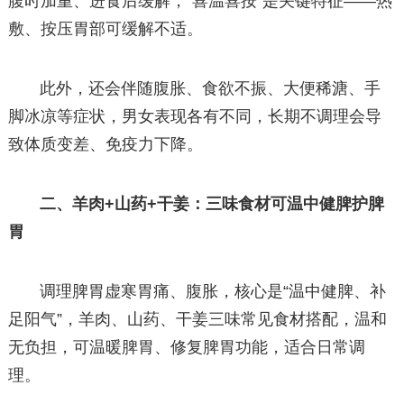
腹时加重、进食后缓解，“喜温喜按”是关键特征——热
敷、按压胃部可缓解不适。
此外，还会伴随腹胀、食欲不振、大便稀溏、手
脚冰凉等症状，男女表现各有不同，长期不调理会导
致体质变差、免疫力下降。
二、羊肉+山药+干姜：三味食材可温中健脾护脾
胃
调理脾胃虚寒胃痛、腹胀，核心是“温中健脾、补
足阳气”，羊肉、山药、干姜三味常见食材搭配，温和
无负担，可温暖脾胃、修复脾胃功能，适合日常调
理。