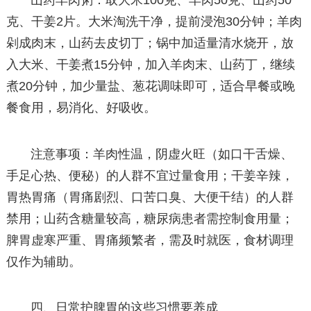
山药羊肉粥：取大米100克、羊肉50克、山药50
克、干姜2片。大米淘洗干净，提前浸泡30分钟；羊肉
剁成肉末，山药去皮切丁；锅中加适量清水烧开，放
入大米、干姜煮15分钟，加入羊肉末、山药丁，继续
煮20分钟，加少量盐、葱花调味即可，适合早餐或晚
餐食用，易消化、好吸收。
注意事项：羊肉性温，阴虚火旺（如口干舌燥、
手足心热、便秘）的人群不宜过量食用；干姜辛辣，
胃热胃痛（胃痛剧烈、口苦口臭、大便干结）的人群
禁用；山药含糖量较高，糖尿病患者需控制食用量；
脾胃虚寒严重、胃痛频繁者，需及时就医，食材调理
仅作为辅助。
四、日常护脾胃的这些习惯要养成