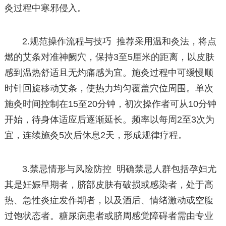
灸过程中寒邪侵入。
2.规范操作流程与技巧 推荐采用温和灸法，将点
燃的艾条对准神阙穴，保持3至5厘米的距离，以皮肤
感到温热舒适且无灼痛感为宜。施灸过程中可缓慢顺
时针回旋移动艾条，使热力均匀覆盖穴位周围。单次
施灸时间控制在15至20分钟，初次操作者可从10分钟
开始，待身体适应后逐渐延长。频率以每周2至3次为
宜，连续施灸5次后休息2天，形成规律疗程。
3.禁忌情形与风险防控 明确禁忌人群包括孕妇尤
其是妊娠早期者，脐部皮肤有破损或感染者，处于高
热、急性炎症发作期者，以及酒后、情绪激动或空腹
过饱状态者。糖尿病患者或脐周感觉障碍者需由专业