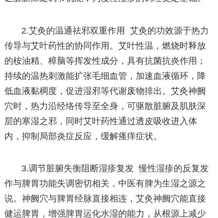
2.艾灸的温通祛邪双重作用 艾灸的功效源于热力
传导与艾叶药性的协同作用。艾叶性温，燃烧时释放
的桉油精、樟脑等挥发性成分，具有抗菌抗炎作用；
持续的温热刺激能扩张毛细血管，加速血液循环，降
低血液黏稠度，促进湿邪等代谢废物排出。艾灸神阙
穴时，热力沿经络传导至全身，可驱散脏腑及肌肤深
层的寒湿之邪，同时艾叶药性通过透皮吸收进入体
内，抑制局部炎症反应，缓解瘙痒症状。
3.调节脏腑失衡阻断湿疹复发 慢性湿疹的反复发
作与脾胃功能失调密切相关，中医有脾为生湿之源之
说。神阙穴与脾胃经脉直接相连，艾灸神阙穴能直接
健运脾胃，增强脾胃运化水湿的能力，从根源上减少