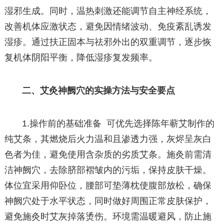
湿邪生成。同时，温热刺激还能调节自主神经系统，
改善机体应激状态，避免因情绪波动、免疫紊乱诱发
湿疹。通过扶正固本与祛邪外出的双重调节，逐步恢
复机体阴阳平衡，降低湿疹复发频率。
二、艾灸神阙穴的实操方法与安全要点
1.操作前的基础准备 可优先选择陈年蕲艾制作的
纯艾条，其燃烧后火力温和且渗透力强，灰烬呈灰白
色者为佳，避免使用含杂质的劣质艾条。施灸前需清
洁神阙穴，去除脐部褶皱内的污垢，保持皮肤干燥。
体位宜采用仰卧位，腰部可垫薄枕使腹部放松，确保
神阙穴处于水平状态，同时做好周围正常皮肤保护，
避免施灸时艾灰掉落烫伤。环境需温暖避风，防止施