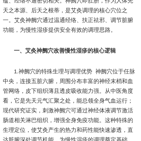
蕴、经络不通密切相关。神阙穴即肚脐，作为人体先
天之本源、后天之根蒂，是艾灸调理的核心穴位之
一。艾灸神阙穴通过温通经络、扶正祛邪、调节脏腑
功能，为慢性湿疹提供安全有效的调理思路。
一、艾灸神阙穴改善慢性湿疹的核心逻辑
1.神阙穴的特殊生理与调理优势 神阙穴位于任脉
中央，连接五脏六腑，周围分布丰富的神经末梢和血
管网络，皮下组织薄且透皮吸收能力强。从中医角度
看，它是先天元气汇聚之处，能总领全身气血运行；
现代研究证实，刺激神阙穴可通过神经体液调节激活
肠道相关淋巴组织，增强全身免疫功能。这种特殊的
生理定位，使艾灸产生的热力和药性能快速渗透，直
达脏腑深处调节机能，为慢性湿疹的调理奠定基础。