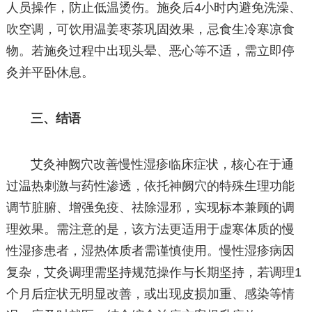
人员操作，防止低温烫伤。施灸后4小时内避免洗澡、
吹空调，可饮用温姜枣茶巩固效果，忌食生冷寒凉食
物。若施灸过程中出现头晕、恶心等不适，需立即停
灸并平卧休息。
三、结语
艾灸神阙穴改善慢性湿疹临床症状，核心在于通
过温热刺激与药性渗透，依托神阙穴的特殊生理功能
调节脏腑、增强免疫、祛除湿邪，实现标本兼顾的调
理效果。需注意的是，该方法更适用于虚寒体质的慢
性湿疹患者，湿热体质者需谨慎使用。慢性湿疹病因
复杂，艾灸调理需坚持规范操作与长期坚持，若调理1
个月后症状无明显改善，或出现皮损加重、感染等情