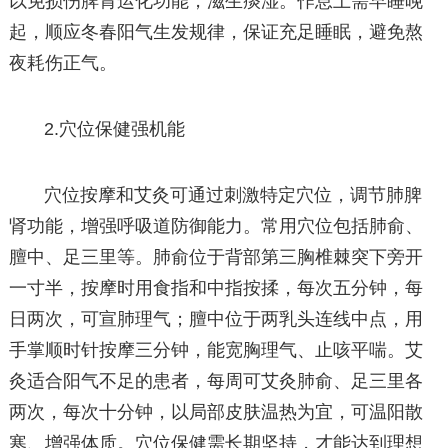
以免损伤脾胃运化功能，滋生痰湿。作息上需早睡晚
起，顺应冬春阳气生发规律，保证充足睡眠，避免熬
夜耗伤正气。
2.穴位保健强机能
穴位按摩和艾灸可通过刺激特定穴位，调节肺脾
肾功能，增强呼吸道防御能力。常用穴位包括肺俞、
膻中、足三里等。肺俞位于背部第三胸椎棘突下旁开
一寸半，按摩时用食指和中指按揉，每次五分钟，每
日两次，可宣肺理气；膻中位于两乳头连线中点，用
手掌顺时针按摩三分钟，能宽胸理气、止咳平喘。艾
灸适合阳气不足的患者，每周可艾灸肺俞、足三里各
两次，每次十分钟，以局部皮肤温热为宜，可温阳散
寒、增强体质。穴位保健需长期坚持，才能达到理想