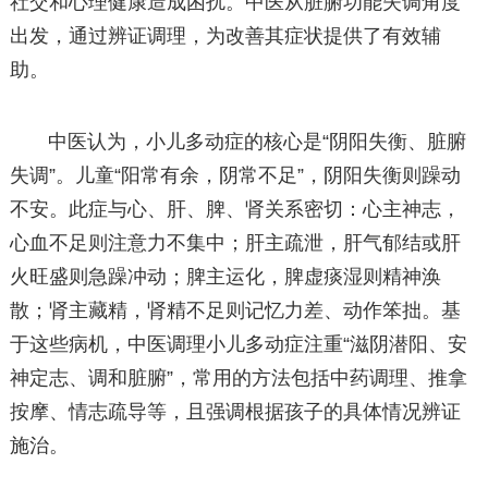
社交和心理健康造成困扰。中医从脏腑功能失调角度
出发，通过辨证调理，为改善其症状提供了有效辅
助。
中医认为，小儿多动症的核心是“阴阳失衡、脏腑
失调”。儿童“阳常有余，阴常不足”，阴阳失衡则躁动
不安。此症与心、肝、脾、肾关系密切：心主神志，
心血不足则注意力不集中；肝主疏泄，肝气郁结或肝
火旺盛则急躁冲动；脾主运化，脾虚痰湿则精神涣
散；肾主藏精，肾精不足则记忆力差、动作笨拙。基
于这些病机，中医调理小儿多动症注重“滋阴潜阳、安
神定志、调和脏腑”，常用的方法包括中药调理、推拿
按摩、情志疏导等，且强调根据孩子的具体情况辨证
施治。