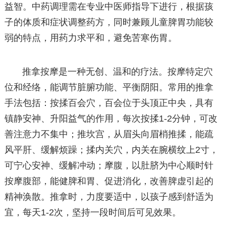
益智。中药调理需在专业中医师指导下进行，根据孩
子的体质和症状调整药方，同时兼顾儿童脾胃功能较
弱的特点，用药力求平和，避免苦寒伤胃。
推拿按摩是一种无创、温和的疗法。按摩特定穴
位和经络，能调节脏腑功能、平衡阴阳。常用的推拿
手法包括：按揉百会穴，百会位于头顶正中央，具有
镇静安神、升阳益气的作用，每次按揉1-2分钟，可改
善注意力不集中；推坎宫，从眉头向眉梢推揉，能疏
风平肝、缓解烦躁；揉内关穴，内关在腕横纹上2寸，
可宁心安神、缓解冲动；摩腹，以肚脐为中心顺时针
按摩腹部，能健脾和胃、促进消化，改善脾虚引起的
精神涣散。推拿时，力度要适中，以孩子感到舒适为
宜，每天1-2次，坚持一段时间后可见效果。