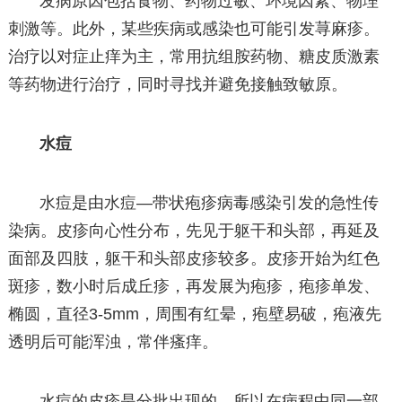
发病原因包括食物、药物过敏、环境因素、物理
刺激等。此外，某些疾病或感染也可能引发荨麻疹。
治疗以对症止痒为主，常用抗组胺药物、糖皮质激素
等药物进行治疗，同时寻找并避免接触致敏原。
水痘
水痘是由水痘—带状疱疹病毒感染引发的急性传
染病。皮疹向心性分布，先见于躯干和头部，再延及
面部及四肢，躯干和头部皮疹较多。皮疹开始为红色
斑疹，数小时后成丘疹，再发展为疱疹，疱疹单发、
椭圆，直径3-5mm，周围有红晕，疱壁易破，疱液先
透明后可能浑浊，常伴瘙痒。
水痘的皮疹是分批出现的，所以在病程中同一部