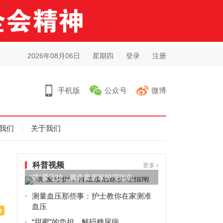
2026年08月06日
星期四
登录
注册
手机版
公众号
微博
我们
关于我们
科普视频
更多
“喂”爱守护，胃造瘘居家护理指南
测量血压那些事：护士教你在家测准
血压
“甜蜜”的负担，解码糖尿病