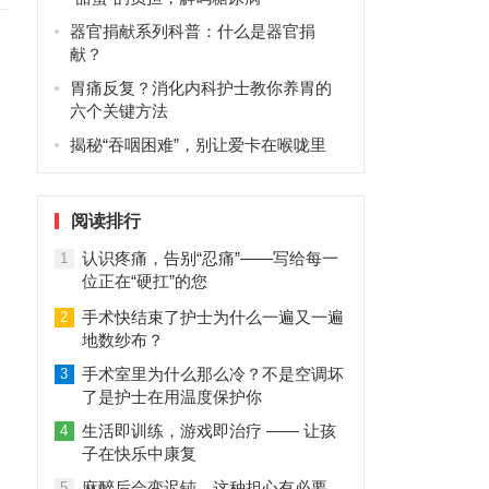
器官捐献系列科普：什么是器官捐
献？
胃痛反复？消化内科护士教你养胃的
六个关键方法
揭秘“吞咽困难”，别让爱卡在喉咙里
阅读排行
认识疼痛，告别“忍痛”——写给每一
1
位正在“硬扛”的您
手术快结束了护士为什么一遍又一遍
2
地数纱布？
手术室里为什么那么冷？不是空调坏
3
了是护士在用温度保护你
生活即训练，游戏即治疗 —— 让孩
4
子在快乐中康复
麻醉后会变迟钝，这种担心有必要
5