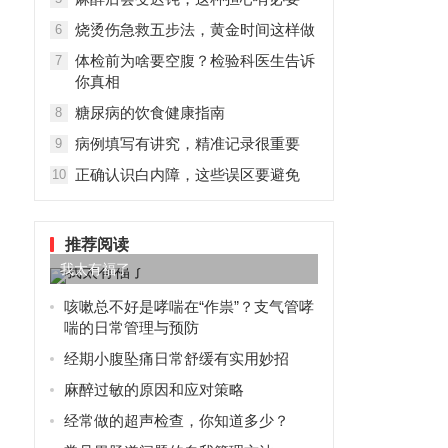
烧烫伤急救五步法，黄金时间这样做
6
体检前为啥要空腹？检验科医生告诉
7
你真相
糖尿病的饮食健康指南
8
病例填写有讲究，精准记录很重要
9
正确认识白内障，这些误区要避免
10
推荐阅读
我太有福了
咳嗽总不好是哮喘在“作祟”？支气管哮
喘的日常管理与预防
经期小腹坠痛日常舒缓有实用妙招
麻醉过敏的原因和应对策略
经常做的超声检查，你知道多少？