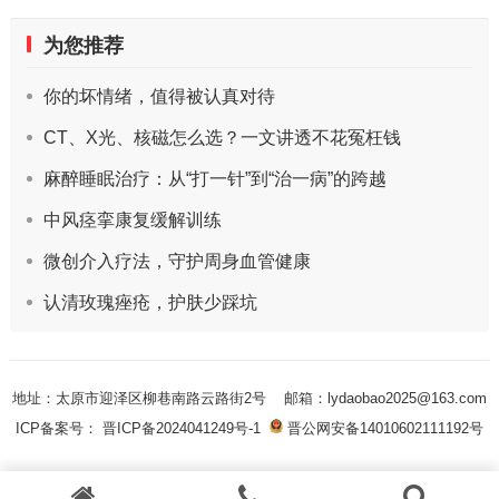
为您推荐
你的坏情绪，值得被认真对待
CT、X光、核磁怎么选？一文讲透不花冤枉钱
麻醉睡眠治疗：从“打一针”到“治一病”的跨越
中风痉挛康复缓解训练
微创介入疗法，守护周身血管健康
认清玫瑰痤疮，护肤少踩坑
地址：太原市迎泽区柳巷南路云路街2号
邮箱：lydaobao2025@163.com
ICP备案号： 晋ICP备2024041249号-1
晋公网安备14010602111192号