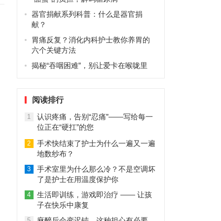
器官捐献系列科普：什么是器官捐
献？
胃痛反复？消化内科护士教你养胃的
六个关键方法
揭秘“吞咽困难”，别让爱卡在喉咙里
阅读排行
认识疼痛，告别“忍痛”——写给每一
1
位正在“硬扛”的您
手术快结束了护士为什么一遍又一遍
2
地数纱布？
手术室里为什么那么冷？不是空调坏
3
了是护士在用温度保护你
生活即训练，游戏即治疗 —— 让孩
4
子在快乐中康复
麻醉后会变迟钝，这种担心有必要
5