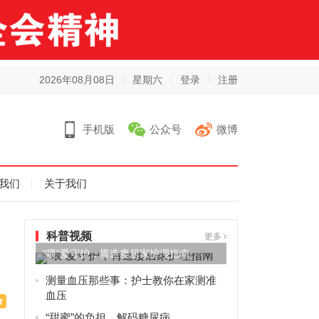
2026年08月08日
星期六
登录
注册
手机版
公众号
微博
我们
关于我们
科普视频
更多
“喂”爱守护，胃造瘘居家护理指南
测量血压那些事：护士教你在家测准
血压
“甜蜜”的负担，解码糖尿病