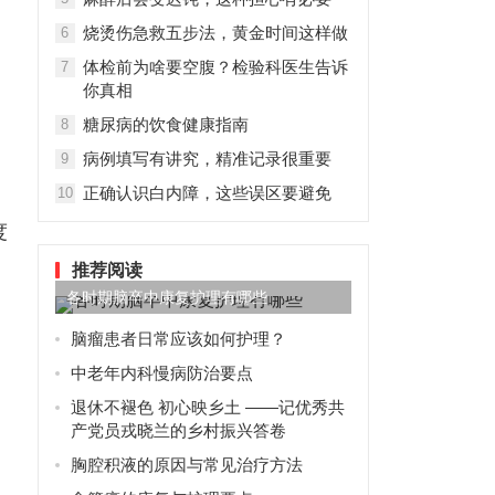
烧烫伤急救五步法，黄金时间这样做
6
体检前为啥要空腹？检验科医生告诉
7
你真相
糖尿病的饮食健康指南
8
病例填写有讲究，精准记录很重要
9
正确认识白内障，这些误区要避免
10
度
推荐阅读
各时期脑卒中康复护理有哪些
脑瘤患者日常应该如何护理？
中老年内科慢病防治要点
退休不褪色 初心映乡土 ——记优秀共
产党员戎晓兰的乡村振兴答卷
胸腔积液的原因与常见治疗方法