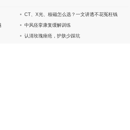
CT、X光、核磁怎么选？一文讲透不花冤枉钱
越
中风痉挛康复缓解训练
认清玫瑰痤疮，护肤少踩坑