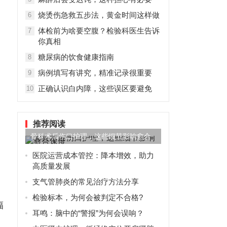
烧烫伤急救五步法，黄金时间这样做
6
体检前为啥要空腹？检验科医生告诉
7
你真相
糖尿病的饮食健康指南
8
病例填写有讲究，精准记录很重要
9
正确认识白内障，这些误区要避免
10
推荐阅读
骨科术后伤口护理，这些细节影响愈合
速度
医院运营成本管控：降本增效，助力
高质量发展
支气管肺炎的常见治疗方法分享
检验标本，为何会被判定不合格?
辐
耳鸣：脑中的“警报”为何会误响？