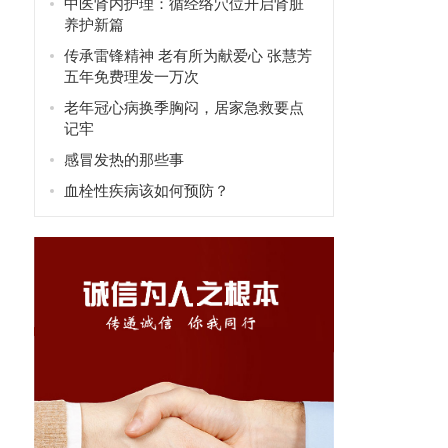
中医肾内护理：循经络穴位开启肾脏
养护新篇
传承雷锋精神 老有所为献爱心 张慧芳
五年免费理发一万次
老年冠心病换季胸闷，居家急救要点
记牢
感冒发热的那些事
血栓性疾病该如何预防？