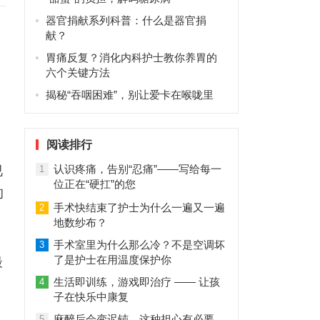
器官捐献系列科普：什么是器官捐
献？
胃痛反复？消化内科护士教你养胃的
六个关键方法
揭秘“吞咽困难”，别让爱卡在喉咙里
阅读排行
认识疼痛，告别“忍痛”——写给每一
视
1
位正在“硬扛”的您
的
手术快结束了护士为什么一遍又一遍
2
地数纱布？
手术室里为什么那么冷？不是空调坏
3
了是护士在用温度保护你
最
生活即训练，游戏即治疗 —— 让孩
4
子在快乐中康复
麻醉后会变迟钝，这种担心有必要
5