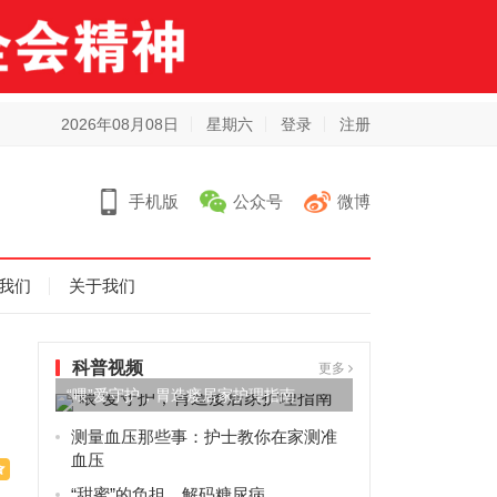
2026年08月08日
星期六
登录
注册
手机版
公众号
微博
我们
关于我们
科普视频
更多
“喂”爱守护，胃造瘘居家护理指南
测量血压那些事：护士教你在家测准
血压
“甜蜜”的负担，解码糖尿病